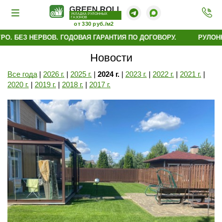
УКЛАДКА РУЛОННЫХ
ГАЗОНОВ
от 330 руб./м2
ЕЗ НЕРВОВ. ГОДОВАЯ ГАРАНТИЯ ПО ДОГОВОРУ.
РУЛОННЫЙ Г
Новости
Все года
|
2026 г.
|
2025 г.
|
2024 г.
|
2023 г.
|
2022 г.
|
2021 г.
|
2020 г.
|
2019 г.
|
2018 г.
|
2017 г.