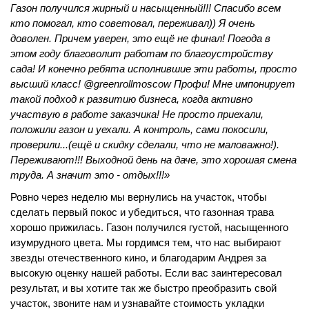
Газон получился жирный и насыщенный!!! Спасибо всем
кто помогал, кто советовал, переживал)) Я очень
доволен. Причем уверен, это ещё не финал! Погода в
этом году благоволит работам по благоустройству
сада! И конечно ребята исполнившие эти работы, просто
высший класс! @greenrollmoscow Профи! Мне импонирует
такой подход к развитию бизнеса, когда активно
участвую в работе заказчика! Не просто приехали,
положили газон и уехали. А контроль, сами покосили,
проверили...(ещё и скидку сделали, что не маловажно!).
Переживают!!! Выходной день на даче, это хорошая смена
труда. А значит это - отдых!!!»
Ровно через неделю мы вернулись на участок, чтобы
сделать первый покос и убедиться, что газонная трава
хорошо прижилась. Газон получился густой, насыщенного
изумрудного цвета. Мы гордимся тем, что нас выбирают
звезды отечественного кино, и благодарим Андрея за
высокую оценку нашей работы. Если вас заинтересовал
результат, и вы хотите так же быстро преобразить свой
участок, звоните нам и узнавайте стоимость укладки