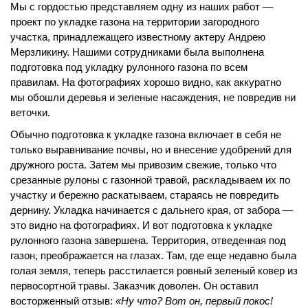
Мы с гордостью представляем одну из наших работ —
проект по укладке газона на территории загородного
участка, принадлежащего известному актеру Андрею
Мерзликину. Нашими сотрудниками была выполнена
подготовка под укладку рулонного газона по всем
правилам. На фотографиях хорошо видно, как аккуратно
мы обошли деревья и зеленые насаждения, не повредив ни
Перезвонить
Вызвать замерщика
веточки.
Обычно подготовка к укладке газона включает в себя не
+7 (495) 181-61-55
только выравнивание почвы, но и внесение удобрений для
дружного роста. Затем мы привозим свежие, только что
срезанные рулоны с газонной травой, раскладываем их по
участку и бережно раскатываем, стараясь не повредить
дернину. Укладка начинается с дальнего края, от забора —
это видно на фотографиях. И вот подготовка к укладке
рулонного газона завершена. Территория, отведенная под
газон, преображается на глазах. Там, где еще недавно была
голая земля, теперь расстилается ровный зеленый ковер из
первосортной травы. Заказчик доволен. Он оставил
восторженный отзыв:
«Ну что? Вот он, первый покос!