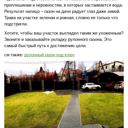
проплешинам и неровностям, в которых застаивается вода.
Результат налицо – газон на даче радует глаз даже зимой.
Трава на участке зеленая и ровная, словно ее только что
подстригли.
Хотите, чтобы ваш участок выглядел таким же ухоженным?
Звоните и заказывайте укладку рулонного газона. Это
Перезвонить
Вызвать замерщика
самый быстрый путь к достижению цели.
см также:
рулонный газон под ключ
+7 (495) 181-61-55