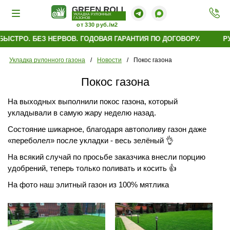
УКЛАДКА РУЛОННЫХ
ГАЗОНОВ
от 330 руб./м2
ЫСТРО. БЕЗ НЕРВОВ. ГОДОВАЯ ГАРАНТИЯ ПО ДОГОВОРУ.
РУ
Укладка рулонного газона
/
Новости
/
Покос газона
Покос газона
На выходных выполнили покос газона, который
укладывали в самую жару неделю назад.
Состояние шикарное, благодаря автополиву газон даже
«переболел» после укладки - весь зелёный 👌
На всякий случай по просьбе заказчика внесли порцию
удобрений, теперь только поливать и косить 👍
На фото наш элитный газон из 100% мятлика