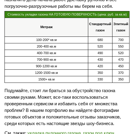
погрузочно-разгрузочные работы мы берем на себя.
Стоимость укладки газона НА ГОТОВУЮ ПОВЕРХНОСТЬ (цена: руб. за кв.м)
Стандартный
Элитный
Метраж
газон
газон
100-200* кв.м
680
700
200-400 кв.м
520
550
400-700 кв.м
490
520
700-900 кв.м
430
470
900-1200 кв.м
420
450
1200-1500 кв.м
350
370
1500+ кв.м
330
350
Подумайте, стоит ли браться за обустройство газона
своими руками. Может, все-таки воспользоваться
проверенным сервисом и избавить себя от множества
проблем? В нашем портфолио вы найдете фотографии
готовых объектов и положительные отзывы заказчиков,
среди которых есть настоящие звезды шоу-бизнеса.
См. также:
укладка рулонного газона
,
газон под ключ