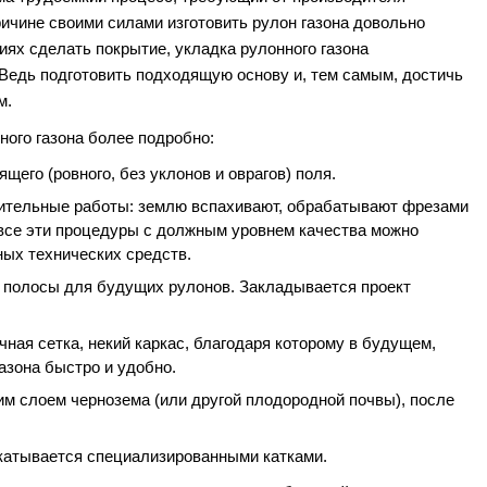
ричине своими силами изготовить рулон газона довольно
иях сделать покрытие, укладка рулонного газона
 Ведь подготовить подходящую основу и, тем самым, достичь
м.
ого газона более подробно:
его (ровного, без уклонов и оврагов) поля.
ительные работы: землю вспахивают, обрабатывают фрезами
все эти процедуры с должным уровнем качества можно
ных технических средств.
а полосы для будущих рулонов. Закладывается проект
ная сетка, некий каркас, благодаря которому в будущем,
азона быстро и удобно.
м слоем чернозема (или другой плодородной почвы), после
катывается специализированными катками.