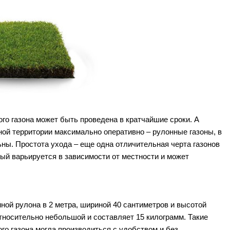
ого газона может быть проведена в кратчайшие сроки. А
ной территории максимально оперативно – рулонные газоны, в
ны. Простота ухода – еще одна отличительная черта газонов
рый варьируется в зависимости от местности и может
ной рулона в 2 метра, шириной 40 сантиметров и высотой
 относительно небольшой и составляет 15 килограмм. Такие
го газона могла производиться с удобством и без