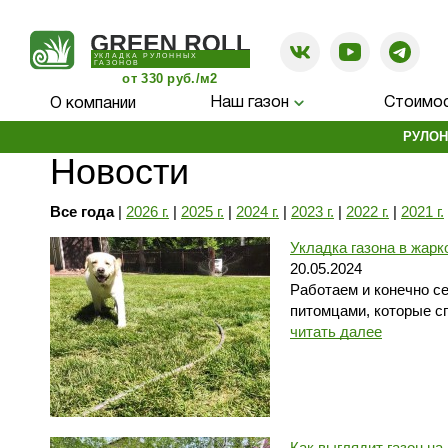
УКЛАДКА РУЛОННЫХ
ГАЗОНОВ
от 330 руб./м2
Наш газон
Стоимос
О компании
РУЛОН
Новости
Все года
|
2026 г.
|
2025 г.
|
2024 г.
|
2023 г.
|
2022 г.
|
2021 г.
Укладка газона в жарк
20.05.2024
Работаем и конечно с
питомцами, которые с
читать далее
Как выглядит газон на