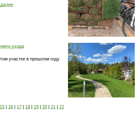
 далее
ннего ухода
этом участке в прошлом году
15
|
16
|
17
|
18
|
19
|
20
|
21
|
22