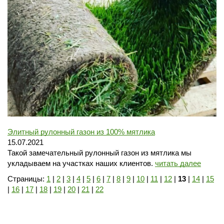
Элитный рулонный газон из 100% мятлика
15.07.2021
Такой замечательный рулонный газон из мятлика мы
укладываем на участках наших клиентов.
читать далее
Страницы:
1
|
2
|
3
|
4
|
5
|
6
|
7
|
8
|
9
|
10
|
11
|
12
|
13
|
14
|
15
|
16
|
17
|
18
|
19
|
20
|
21
|
22