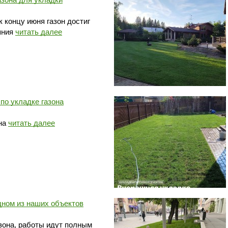
к концу июня газон достиг
яния
читать далее
по укладке газона
она
читать далее
дном из наших объектов
езона, работы идут полным