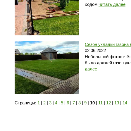
ходом
читать далее
Сезон укладки газона 
02.06.2022
Небольшой фотоотчёт 
было дождей газон у
далее
Страницы:
1
|
2
|
3
|
4
|
5
|
6
|
7
|
8
|
9
|
10
|
11
|
12
|
13
|
14
|