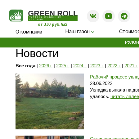
УКЛАДКА РУЛОННЫХ
ГАЗОНОВ
от 330 руб./м2
Наш газон
Стоимос
О компании
РУЛОН
Новости
Все года
|
2026 г.
|
2025 г.
|
2024 г.
|
2023 г.
|
2022 г.
|
2021 г.
Рабочий процесс укла
28.06.2022
Укладка выпала на два
удалось.
читать далее
Отличное состояние г