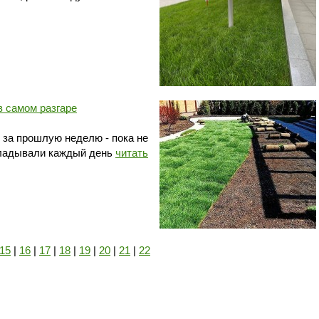
в самом разгаре
за прошлую неделю - пока не
кладывали каждый день
читать
15
|
16
|
17
|
18
|
19
|
20
|
21
|
22